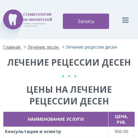
СТОМАТОЛОГИЯ
НА ПИОНЕРСКОЙ
Запись
КЛИНИКА ЭСТЕТИЧЕСКОЙ
СТОМАТОЛОГИИ
Версия для слабовидящих:
Изображения:
Вкл
Главная
Лечение десен
Лечение рецессии десен
A
A
Размер шрифта:
Цветовая схема:
Выкл
A
ЛЕЧЕНИЕ РЕЦЕССИИ ДЕСЕН
A
A
A
A
ЦЕНЫ НА ЛЕЧЕНИЕ
РЕЦЕССИИ ДЕСЕН
ЦЕНА,
НАИМЕНОВАНИЕ УСЛУГИ
РУБ.
Консультация и осмотр
900-00