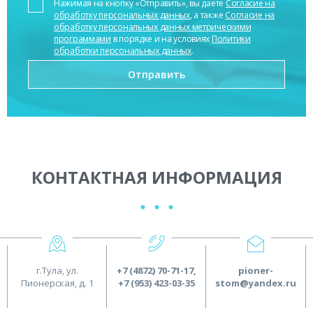
Нажимая на кнопку «Отправить», вы даете
Согласие на
обработку персональных данных
, а также
Согласие на
обработку персональных данных метрическими
программами
в порядке и на условиях
Политики
обработки персональных данных
.
КОНТАКТНАЯ ИНФОРМАЦИЯ
г.Тула, ул.
+7 (4872) 70-71-17
,
pioner-
Пионерская, д. 1
+7 (953) 423-03-35
stom@yandex.ru