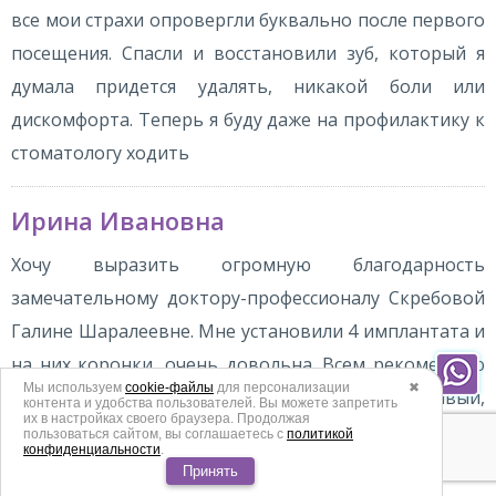
все мои страхи опровергли буквально после первого
посещения. Спасли и восстановили зуб, который я
думала придется удалять, никакой боли или
дискомфорта. Теперь я буду даже на профилактику к
стоматологу ходить
Ирина Ивановна
Хочу выразить огромную благодарность
замечательному доктору-профессионалу Скребовой
Галине Шаралеевне. Мне установили 4 имплантата и
на них коронки, очень довольна. Всем рекомендую
Мы используем
cookie-файлы
для персонализации
✖
эту клинику – вежливый,
контента и удобства пользователей. Вы можете запретить
их в настройках своего браузера. Продолжая
высококвалифицированный персонал, прекрасное
пользоваться сайтом, вы соглашаетесь с
политикой
конфиденциальности
.
медицинское оборудование, чистота и уют.
Принять