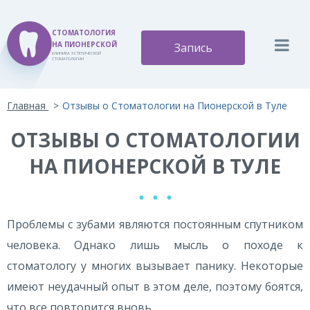
СТОМАТОЛОГИЯ
НА ПИОНЕРСКОЙ
Запись
КЛИНИКА ЭСТЕТИЧЕСКОЙ
СТОМАТОЛОГИИ
Версия для слабовидящих:
Изображения:
Вкл
Главная
Отзывы о Стоматологии на Пионерской в Туле
A
A
Размер шрифта:
Цветовая схема:
Выкл
A
ОТЗЫВЫ О СТОМАТОЛОГИИ
A
A
A
A
НА ПИОНЕРСКОЙ В ТУЛЕ
Проблемы с зубами являются постоянным спутником
человека. Однако лишь мысль о походе к
стоматологу у многих вызывает панику. Некоторые
имеют неудачный опыт в этом деле, поэтому боятся,
что все повторится вновь.