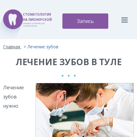
СТОМАТОЛОГИЯ
НА ПИОНЕРСКОЙ
Запись
КЛИНИКА ЭСТЕТИЧЕСКОЙ
СТОМАТОЛОГИИ
Версия для слабовидящих:
Изображения:
Вкл
Главная
Лечение зубов
A
A
Размер шрифта:
Цветовая схема:
Выкл
A
ЛЕЧЕНИЕ ЗУБОВ В ТУЛЕ
A
A
A
A
Лечение
зубов
нужно