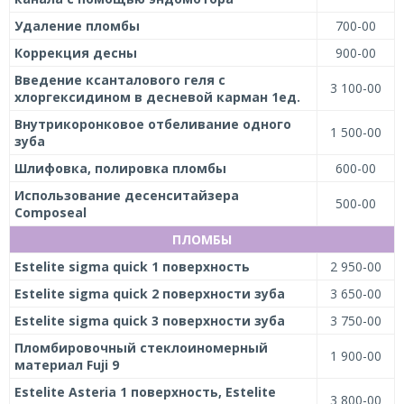
Удаление пломбы
700-00
Коррекция десны
900-00
Введение ксанталового геля с
3 100-00
хлоргексидином в десневой карман 1ед.
Внутрикоронковое отбеливание одного
1 500-00
зуба
Шлифовка, полировка пломбы
600-00
Использование десенситайзера
500-00
Сomposeal
ПЛОМБЫ
Estelite sigma quick 1 поверхность
2 950-00
Estelite sigma quick 2 поверхности зуба
3 650-00
Estelite sigma quick 3 поверхности зуба
3 750-00
Пломбировочный стеклоиномерный
1 900-00
материал Fuji 9
Estelite Asteria 1 поверхность, Estelite
3 800-00