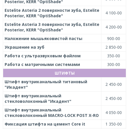
Posterior, KERR "OptiShade"
Estelite Asteria 2 поверхности зуба, Estelite
4 100-00
Posterior, KERR "OptiShade"
Estelite Asteria 3 поверхности зуба, Estelite
4 200-00
Posterior, KERR "OptiShade"
Наложение мышьяковистой пасты
900-00
Украшение на зуб
2 850-00
Работа с ультразвуковым файлом
350-00
Работа с матричными системами
300-00
ШТИФТЫ
Штифт внутриканальный титановый
2 450-00
"Икадент"
Штифт внутриканальный
2 450-00
стекловолоконный "Икадент"
Штифт внутриканальный
4 050-00
стекловолоконный MACRO-LOCK POST X-RO
Фиксация штифта на цемент Core it
1 350-00