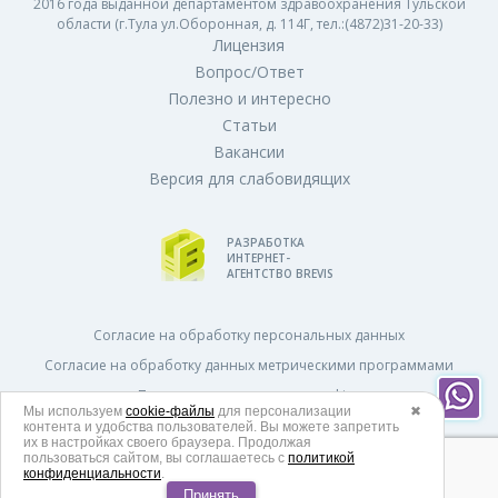
2016 года выданной департаментом здравоохранения Тульской
области (г.Тула ул.Оборонная, д. 114Г, тел.:(4872)31-20-33)
Лицензия
Вопрос/Ответ
Полезно и интересно
Статьи
Вакансии
Версия для слабовидящих
РАЗРАБОТКА
ИНТЕРНЕТ-
АГЕНТСТВО BREVIS
Согласие на обработку персональных данных
Согласие на обработку данных метрическими программами
Политика использования cookies
Мы используем
cookie-файлы
для персонализации
✖
Политика в отношении обработки персональных данных
контента и удобства пользователей. Вы можете запретить
их в настройках своего браузера. Продолжая
Согласие на получение рекламных и информационных рассылок
пользоваться сайтом, вы соглашаетесь с
политикой
конфиденциальности
.
Принять