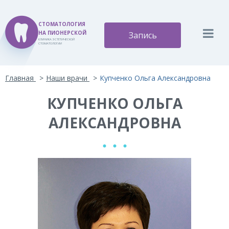
СТОМАТОЛОГИЯ
НА ПИОНЕРСКОЙ
Запись
КЛИНИКА ЭСТЕТИЧЕСКОЙ
СТОМАТОЛОГИИ
Версия для слабовидящих:
Изображения:
Вкл
Главная
Наши врачи
Купченко Ольга Александровна
A
A
Размер шрифта:
Цветовая схема:
Выкл
A
КУПЧЕНКО ОЛЬГА
A
A
A
A
АЛЕКСАНДРОВНА