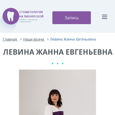
СТОМАТОЛОГИЯ
НА ПИОНЕРСКОЙ
Запись
КЛИНИКА ЭСТЕТИЧЕСКОЙ
СТОМАТОЛОГИИ
Версия для слабовидящих:
Изображения:
Вкл
Главная
Наши врачи
Левина Жанна Евгеньевна
A
A
Размер шрифта:
Цветовая схема:
Выкл
A
ЛЕВИНА ЖАННА ЕВГЕНЬЕВНА
A
A
A
A