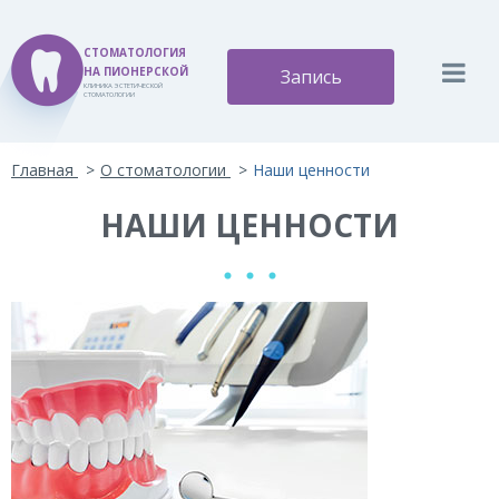
СТОМАТОЛОГИЯ
НА ПИОНЕРСКОЙ
Запись
КЛИНИКА ЭСТЕТИЧЕСКОЙ
СТОМАТОЛОГИИ
Версия для слабовидящих:
Изображения:
Вкл
Главная
О стоматологии
Наши ценности
A
A
Размер шрифта:
Цветовая схема:
Выкл
A
НАШИ ЦЕННОСТИ
A
A
A
A