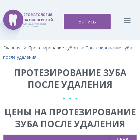
СТОМАТОЛОГИЯ
НА ПИОНЕРСКОЙ
Запись
КЛИНИКА ЭСТЕТИЧЕСКОЙ
СТОМАТОЛОГИИ
Версия для слабовидящих:
Изображения:
Вкл
Главная
Протезирование зубов
Протезирование зуба
A
A
Размер шрифта:
Цветовая схема:
Выкл
A
после удаления
A
A
A
A
ПРОТЕЗИРОВАНИЕ ЗУБА
ПОСЛЕ УДАЛЕНИЯ
ЦЕНЫ НА ПРОТЕЗИРОВАНИЕ
ЗУБА ПОСЛЕ УДАЛЕНИЯ
ЦЕНА,