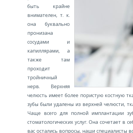
быть крайне
внимателен, т. к.
она буквально
пронизана
сосудами и
капиллярами, а
также там
проходит
тройничный
нерв. Верхняя
челюсть имеет более пористую костную тка
зубы были удалены из верхней челюсти, тк
Чаще всего для полной имплантации зу
стоматологических услуг. Она сочетает в 
вас остались вопросы, наши специалисты в