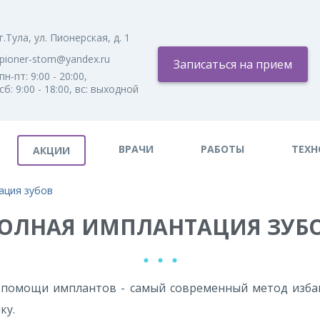
г.Тула, ул. Пионерская, д. 1
pioner-stom@yandex.ru
Записаться на прием
пн-пт: 9:00 - 20:00,
A
сб: 9:00 - 18:00, вс: выходной
Изображения:
Размер шрифта:
Вкл
Выкл
A
ВРАЧИ
РАБОТЫ
ТЕХН
АКЦИИ
ация зубов
ОЛНАЯ ИМПЛАНТАЦИЯ ЗУБ
и помощи имплантов - самый современный метод избав
ку.