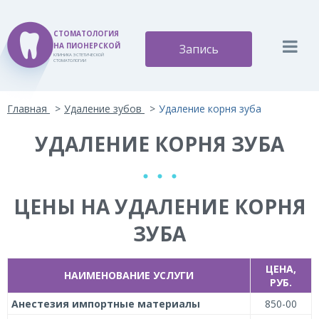
СТОМАТОЛОГИЯ
НА ПИОНЕРСКОЙ
Запись
КЛИНИКА ЭСТЕТИЧЕСКОЙ
СТОМАТОЛОГИИ
Версия для слабовидящих:
Изображения:
Вкл
Главная
Удаление зубов
Удаление корня зуба
A
A
Размер шрифта:
Цветовая схема:
Выкл
A
УДАЛЕНИЕ КОРНЯ ЗУБА
A
A
A
A
ЦЕНЫ НА УДАЛЕНИЕ КОРНЯ
ЗУБА
ЦЕНА,
НАИМЕНОВАНИЕ УСЛУГИ
РУБ.
Анестезия импортные материалы
850-00