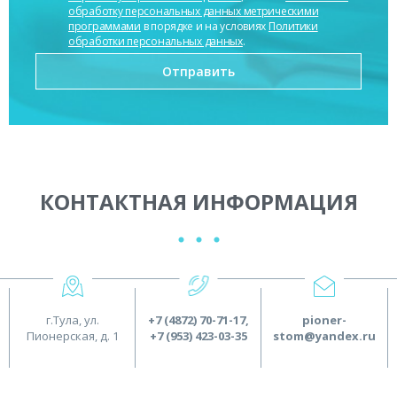
обработку персональных данных метрическими
программами
в порядке и на условиях
Политики
обработки персональных данных
.
КОНТАКТНАЯ ИНФОРМАЦИЯ
г.Тула, ул.
+7 (4872) 70-71-17
,
pioner-
Пионерская, д. 1
+7 (953) 423-03-35
stom@yandex.ru