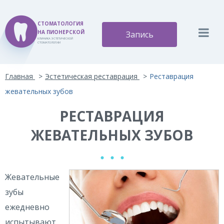
СТОМАТОЛОГИЯ
НА ПИОНЕРСКОЙ
Запись
КЛИНИКА ЭСТЕТИЧЕСКОЙ
СТОМАТОЛОГИИ
Версия для слабовидящих:
Изображения:
Вкл
Главная
Эстетическая реставрация
Реставрация
A
A
Размер шрифта:
Цветовая схема:
Выкл
A
жевательных зубов
A
A
A
A
РЕСТАВРАЦИЯ
ЖЕВАТЕЛЬНЫХ ЗУБОВ
Жевательные
зубы
ежедневно
испытывают