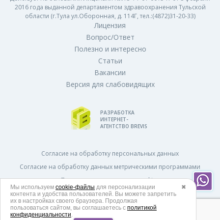
2016 года выданной департаментом здравоохранения Тульской
области (г.Тула ул.Оборонная, д. 114Г, тел.:(4872)31-20-33)
Лицензия
Вопрос/Ответ
Полезно и интересно
Статьи
Вакансии
Версия для слабовидящих
РАЗРАБОТКА
ИНТЕРНЕТ-
АГЕНТСТВО BREVIS
Согласие на обработку персональных данных
Согласие на обработку данных метрическими программами
Политика использования cookies
Мы используем
cookie-файлы
для персонализации
✖
Политика в отношении обработки персональных данных
контента и удобства пользователей. Вы можете запретить
их в настройках своего браузера. Продолжая
Согласие на получение рекламных и информационных рассылок
пользоваться сайтом, вы соглашаетесь с
политикой
конфиденциальности
.