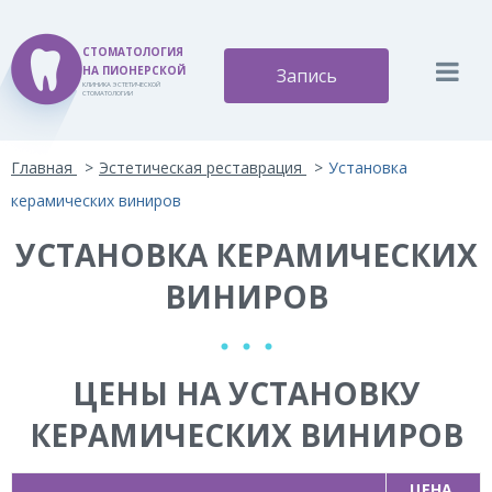
СТОМАТОЛОГИЯ
НА ПИОНЕРСКОЙ
Запись
КЛИНИКА ЭСТЕТИЧЕСКОЙ
СТОМАТОЛОГИИ
Версия для слабовидящих:
Изображения:
Вкл
Главная
Эстетическая реставрация
Установка
A
A
Размер шрифта:
Цветовая схема:
Выкл
A
керамических виниров
A
A
A
A
УСТАНОВКА КЕРАМИЧЕСКИХ
ВИНИРОВ
ЦЕНЫ НА УСТАНОВКУ
КЕРАМИЧЕСКИХ ВИНИРОВ
ЦЕНА,